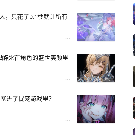
人，只花了0.1秒就让所有
想醉死在角色的盛世美颜里
”塞进了捉宠游戏里？