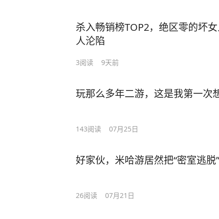
杀入畅销榜TOP2，绝区零的坏女
人沦陷
3
阅读
9天前
玩那么多年二游，这是我第一次
143
阅读
07月25日
好家伙，米哈游居然把“密室逃脱
26
阅读
07月21日