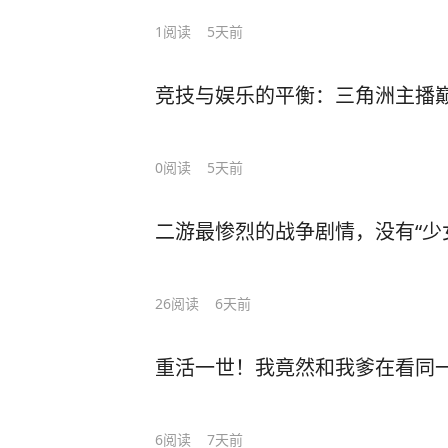
1
阅读
5天前
竞技与娱乐的平衡：三角洲主播
0
阅读
5天前
二游最惨烈的战争剧情，没有“少女
26
阅读
6天前
重活一世！我竟然和我爹在看同
6
阅读
7天前