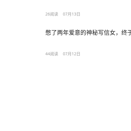
26
阅读
07月13日
憋了两年爱意的神秘写信女，终
44
阅读
07月12日