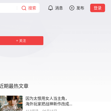
搜索
消息
发布
登录
关注
近期最热文章
因为太恨用女人当主角，
海外玩家把战神新作改成
了“山东游戏”？
413
阅读
06月15日