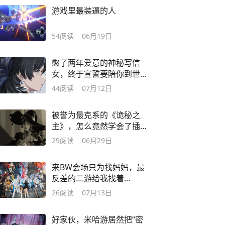
游戏里最装逼的人
54
阅读
06月19日
憋了两年爱意的神秘写信
女，终于宣誓要陪你到世
界尽头
44
阅读
07月12日
被誉为最克系的《诡秘之
主》，怎么竟然学会了插
秧划船穿女装？
29
阅读
06月29日
来BW会场只为找妈妈，最
反差的二游给我找着
了？！
26
阅读
07月13日
好家伙，米哈游居然把“密