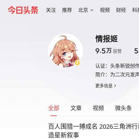
关注
推荐
北京
视频
财经
科
情报姬
9.5
5
万
获赞
认证：
头条新锐创
简介：
为二次元发
更多信息
全部
文章
视频
微头条
百人围猎一搏成名 2026三角洲
造星新叙事