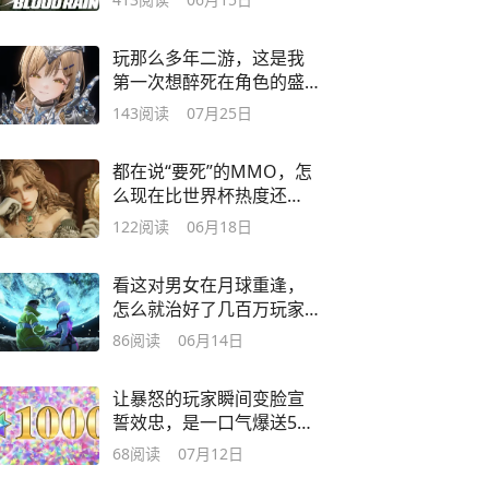
玩那么多年二游，这是我
第一次想醉死在角色的盛
世美颜里
143
阅读
07月25日
都在说“要死”的MMO，怎
么现在比世界杯热度还
高？
122
阅读
06月18日
看这对男女在月球重逢，
怎么就治好了几百万玩家
破碎的灵魂？
86
阅读
06月14日
让暴怒的玩家瞬间变脸宣
誓效忠，是一口气爆送500
抽的二游老资历
68
阅读
07月12日