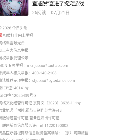
室逃脱”塞进了捉宠游戏
里？
26
阅读
07月21日
©
2026
今日头条
扫黄打非网上举报
网络谣言曝光台
网上有害信息举报
侵权举报受理公示
MCN 专项举报：mcnjubao@toutiao.com
未成年人相关举报：400-140-2108
算法推荐专项举报：sfjubao@bytedance.com
京ICP证140141号
京ICP备12025439号-3
网络文化经营许可证 京网文〔2023〕3628-111号
营业执照
广播电视节目制作经营许可证
出版物经营许可证
营业性演出许可证
互联网新闻信息服务许可证 11220190002
药品医疗器械网络信息服务备案编号：（京）网药械信