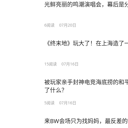
光鲜亮丽的鸣潮演唱会，幕后是
6
阅读
07月20日
《终末地》玩大了！在上海造了
15
阅读
07月16日
被玩家亲手封神电竞海底捞的和
了什么？
5
阅读
07月16日
来BW会场只为找妈妈，最反差