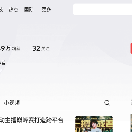
技
热点
国际
更多
.9
32
万
粉丝
关注
作者
声！
小视频
行动主播巅峰赛打造跨平台