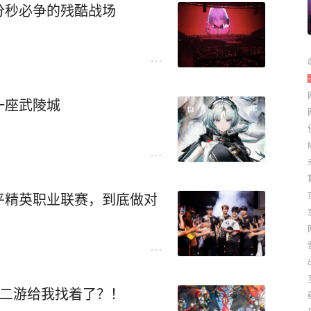
分秒必争的残酷战场
一座武陵城
平精英职业联赛，到底做对
的二游给我找着了？！