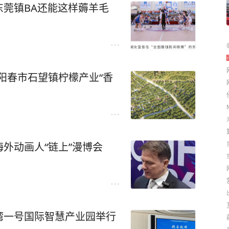
莞镇BA还能这样薅羊毛
推阳春市石望镇柠檬产业“香
外动画人“链上”漫博会
湾一号国际智慧产业园举行