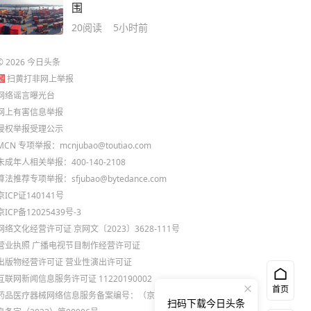
围
20
阅读
5小时前
©
2026
今日头条
扫黄打非网上举报
网络谣言曝光台
网上有害信息举报
侵权举报受理公示
MCN 专项举报：mcnjubao@toutiao.com
未成年人相关举报：400-140-2108
算法推荐专项举报：sfjubao@bytedance.com
京ICP证140141号
京ICP备12025439号-3
网络文化经营许可证 京网文〔2023〕3628-111号
营业执照
广播电视节目制作经营许可证
出版物经营许可证
营业性演出许可证
互联网新闻信息服务许可证 11220190002
首页
药品医疗器械网络信息服务备案编号：（京）网药械信
扫码下载今日头条