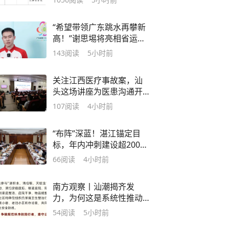
“希望带领广东跳水再攀新
高！”谢思埸将亮相省运会
开幕式
143
阅读
5小时前
关注江西医疗事故案，汕
头这场讲座为医患沟通开
出“人文处方”
107
阅读
4小时前
“布阵”深蓝！湛江锚定目
标，年内冲刺建设超2000
个深水网箱
66
阅读
4小时前
南方观察丨汕潮揭齐发
力，为何这是系统性推动
“百千万工程”的关键一子？
54
阅读
5小时前