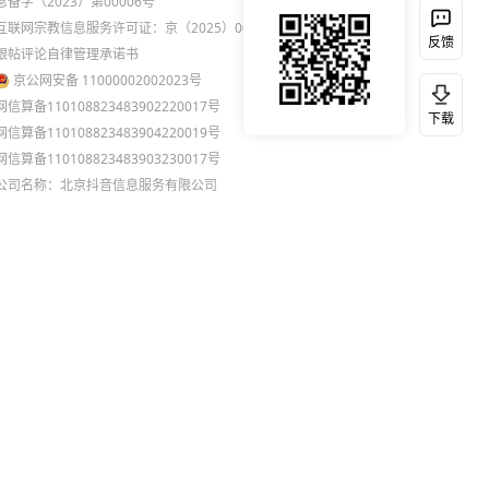
息备字（2023）第00006号
互联网宗教信息服务许可证：京（2025）0000021
反馈
跟帖评论自律管理承诺书
京公网安备 11000002002023号
网信算备110108823483902220017号
下载
网信算备110108823483904220019号
网信算备110108823483903230017号
公司名称：北京抖音信息服务有限公司