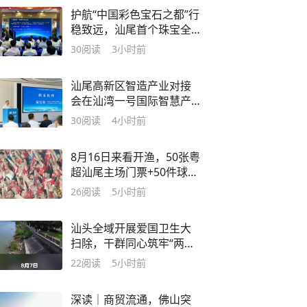
护航“中国彩色宝石之都”行
稳致远，汕尾首个珠宝全
产业链法律服务站落地可
30
阅读
3小时前
塘
汕尾高新区智造产业对接
会在汕湾一号国际智慧产
业园举行
30
阅读
4小时前
8月16日来看开渔，50张粤
超汕尾主场门票+50件球衣
现场送！
26
阅读
5小时前
汕头全域开展爱国卫生大
扫除，干群同心筑牢“两热”
防控防线
22
阅读
5小时前
深读｜商贸流通，佛山突