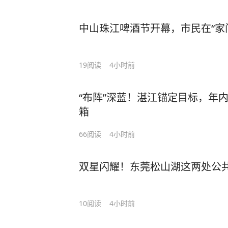
中山珠江啤酒节开幕，市民在“家
19
阅读
4小时前
“布阵”深蓝！湛江锚定目标，年内
箱
66
阅读
4小时前
双星闪耀！东莞松山湖这两处公
10
阅读
4小时前