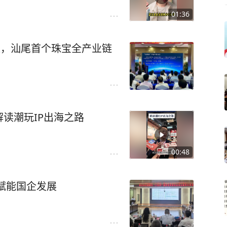
01:36
远，汕尾首个珠宝全产业链
读潮玩IP出海之路
00:48
向赋能国企发展