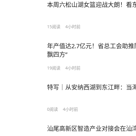
本周六松山湖女篮迎战大朗！看东
15
阅读
4小时前
年产值达2.7亿元！省总工会助
飘四方”
19
阅读
4小时前
特写｜从安纳西湖到东江畔：当海
0
阅读
4小时前
汕尾高新区智造产业对接会在汕