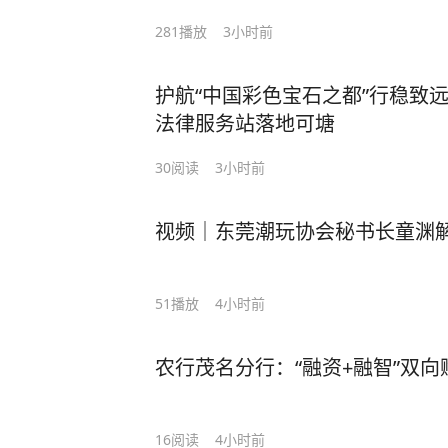
281
播放
3小时前
护航“中国彩色宝石之都”行稳致
法律服务站落地可塘
30
阅读
3小时前
视频｜东莞潮玩协会秘书长童渊解
51
播放
4小时前
农行茂名分行：“融资+融智”双
16
阅读
4小时前