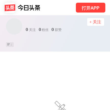
打开APP
+ 关注
0
0
0
关注
粉丝
获赞
IP：