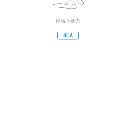
网络不给力
重试