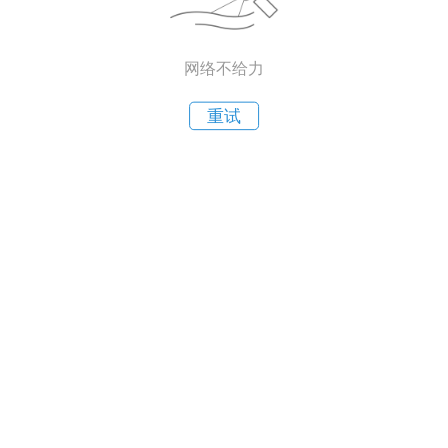
网络不给力
重试