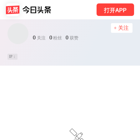
打开APP
+ 关注
0
0
0
关注
粉丝
获赞
IP：