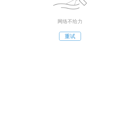
网络不给力
重试