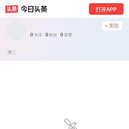
打开APP
+ 关注
0
0
0
关注
粉丝
获赞
IP：