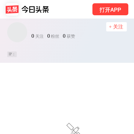
打开APP
+ 关注
0
0
0
关注
粉丝
获赞
IP：