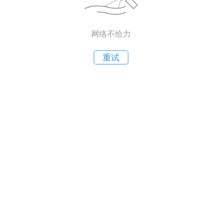
网络不给力
重试