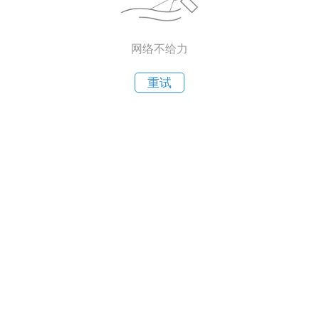
网络不给力
重试