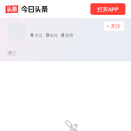
打开APP
+ 关注
0
0
0
关注
粉丝
获赞
IP：