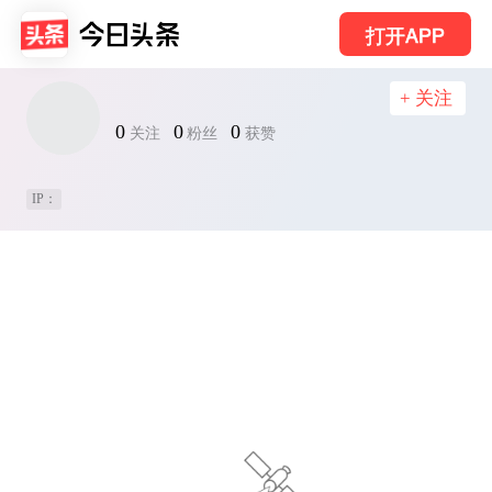
打开APP
+ 关注
0
0
0
关注
粉丝
获赞
IP：