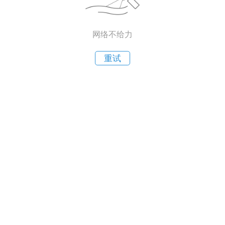
网络不给力
重试