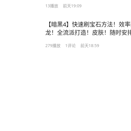
13
播放
前天19:09
【暗黑4】快速刷宝石方法！效率
龙！全流派打造！皮肤！随时安排
#暗黑4国服
279
播放
1
评论
前天18:59