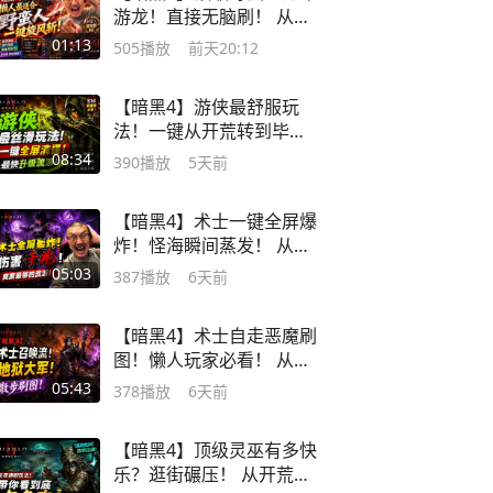
游龙！直接无脑刷！ 从开
荒到毕业一条龙
01:13
505
播放
前天20:12
【暗黑4】游侠最舒服玩
法！一键从开荒转到毕
业！
08:34
390
播放
5天前
【暗黑4】术士一键全屏爆
炸！怪海瞬间蒸发！ 从开
荒到毕业一条龙
05:03
387
播放
6天前
【暗黑4】术士自走恶魔刷
图！懒人玩家必看！ 从开
荒到毕业一条龙
05:43
378
播放
6天前
【暗黑4】顶级灵巫有多快
乐？逛街碾压！ 从开荒到