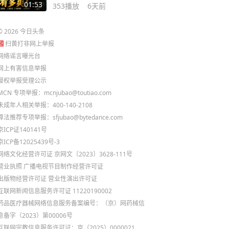
毕业一条龙
01:53
353
播放
6天前
©
2026
今日头条
扫黄打非网上举报
网络谣言曝光台
网上有害信息举报
侵权举报受理公示
MCN 专项举报：mcnjubao@toutiao.com
未成年人相关举报：400-140-2108
算法推荐专项举报：sfjubao@bytedance.com
京ICP证140141号
京ICP备12025439号-3
网络文化经营许可证 京网文〔2023〕3628-111号
营业执照
广播电视节目制作经营许可证
出版物经营许可证
营业性演出许可证
互联网新闻信息服务许可证 11220190002
药品医疗器械网络信息服务备案编号：（京）网药械信
息备字（2023）第00006号
互联网宗教信息服务许可证：京（2025）0000021