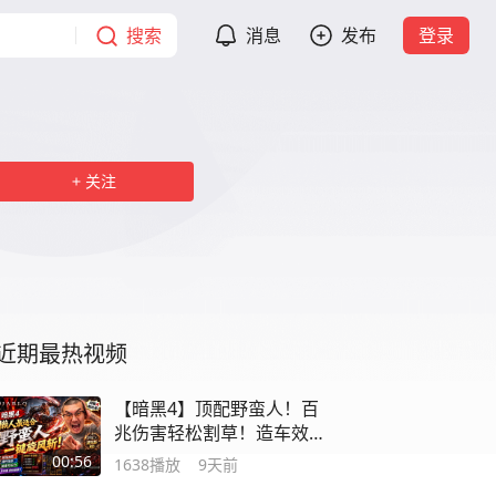
搜索
消息
发布
登录
关注
近期最热视频
【暗黑4】顶配野蛮人！百
兆伤害轻松割草！造车效
率拉满！
00:56
1638
播放
9天前