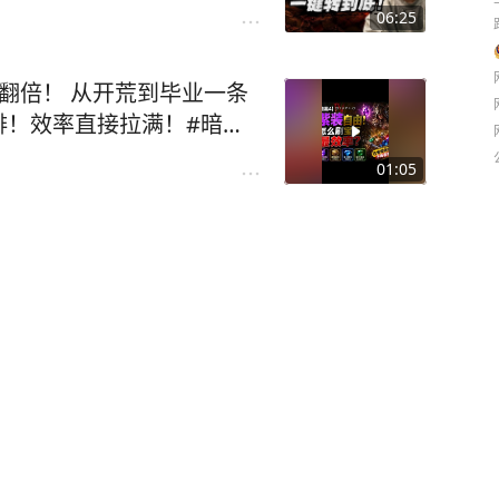
06:25
翻倍！ 从开荒到毕业一条
！效率直接拉满！#暗黑4
01:05