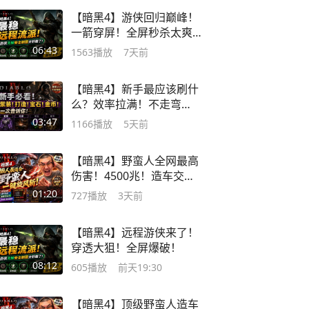
【暗黑4】游侠回归巅峰！
一箭穿屏！全屏秒杀太爽
了！
06:43
1563
播放
7天前
【暗黑4】新手最应该刷什
么？效率拉满！不走弯
路！
03:47
1166
播放
5天前
【暗黑4】野蛮人全网最高
伤害！4500兆！造车交
单！
01:20
727
播放
3天前
【暗黑4】远程游侠来了！
穿透大狙！全屏爆破！
08:12
605
播放
前天19:30
【暗黑4】顶级野蛮人造车