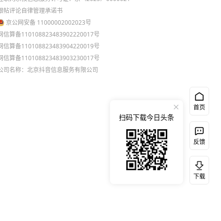
跟帖评论自律管理承诺书
京公网安备 11000002002023号
网信算备110108823483902220017号
网信算备110108823483904220019号
网信算备110108823483903230017号
公司名称：北京抖音信息服务有限公司
首页
扫码下载今日头条
反馈
下载