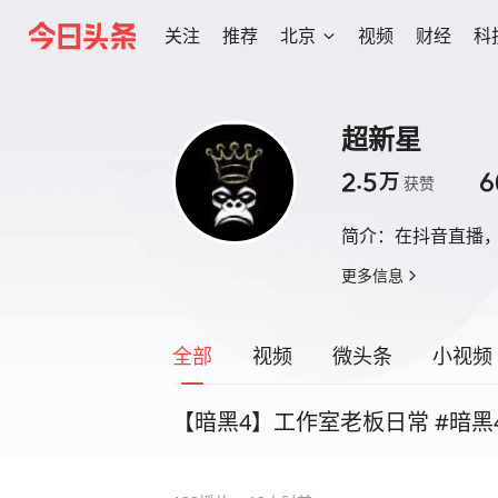
关注
推荐
北京
视频
财经
科
超新星
2.5
6
万
获赞
简介：
在抖音直播
更多信息
全部
视频
微头条
小视频
【暗黑4】工作室老板日常 #暗黑4