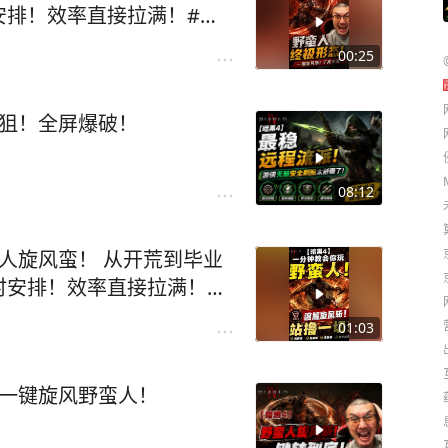
安排！效率直接拉满！#暗
00:25
大狙！全屏爆破！
08:12
人旋风蛮！ 从开荒到毕业
时安排！效率直接拉满！#
01:03
！一键旋风野蛮人！