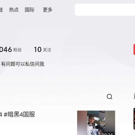
技
热点
国际
更多
046
10
粉丝
关注
，有问题可以私信问我
 #暗黑4国服
00:24