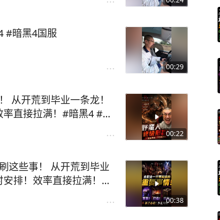
 #暗黑4国服
00:29
！ 从开荒到毕业一条龙！
率直接拉满！#暗黑4 #暗
00:22
刷这些事！ 从开荒到毕业
时安排！效率直接拉满！#
00:38