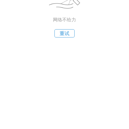
网络不给力
重试