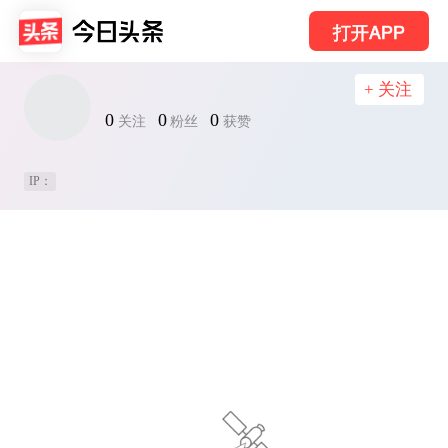
打开APP
+ 关注
0
0
0
关注
粉丝
获赞
IP：