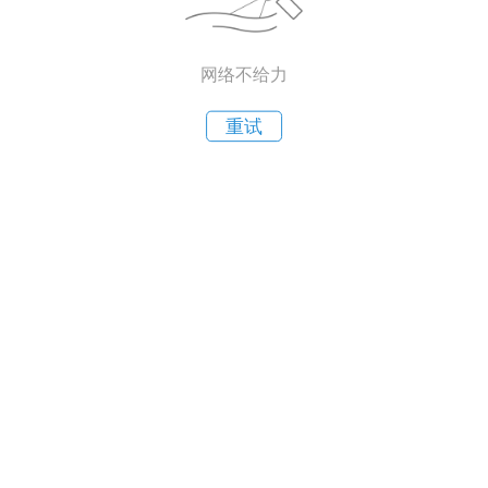
网络不给力
重试