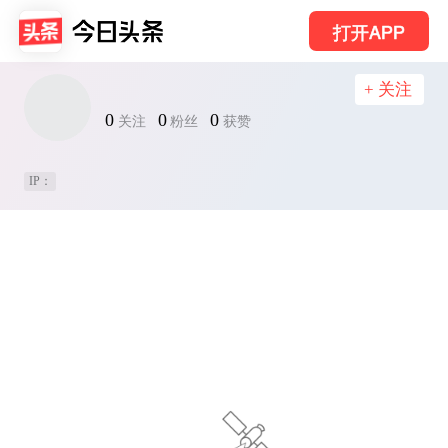
打开APP
+ 关注
0
0
0
关注
粉丝
获赞
IP：