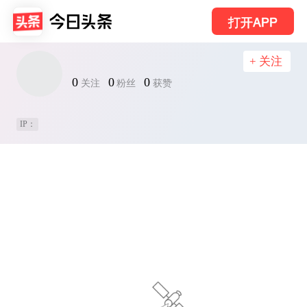
打开APP
+ 关注
0
0
0
关注
粉丝
获赞
IP：