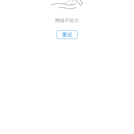
网络不给力
重试