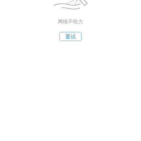
网络不给力
重试