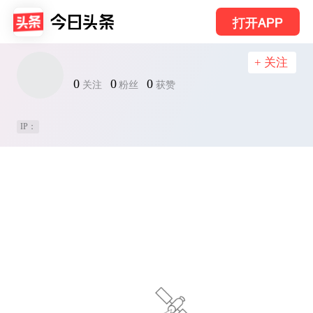
打开APP
+ 关注
0
0
0
关注
粉丝
获赞
IP：