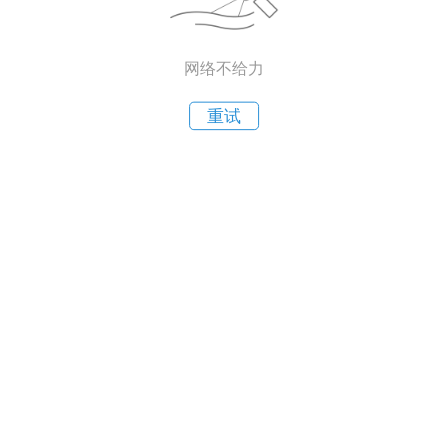
网络不给力
重试