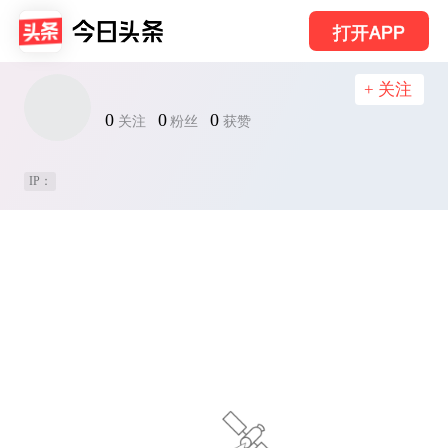
打开APP
+ 关注
0
0
0
关注
粉丝
获赞
IP：