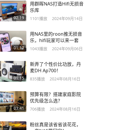
用群晖NAS打造Hifi无损音
乐库
02:19
1101
播放
2024年09月14日
用NAS里的roon推无损音
乐，hifi玩家可以来一套
01:17
1043
播放
2024年09月06日
新弄了个性价比功放，丹
麦DH Ap700！
01:15
835
播放
2024年08月16日
预算有限？搭建家庭影院
优先级怎么选？
03:41
706
播放
2024年08月16日
粉丝真是该省省该花花，