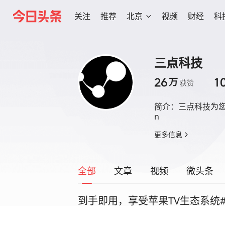
关注
推荐
北京
视频
财经
科
三点科技
26
1
万
获赞
简介：
三点科技为您
n
更多信息
全部
文章
视频
微头条
到手即用，享受苹果TV生态系统#ap