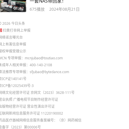
一套NAS带回家！
01:42
675
播放
2024年08月21日
©
2026
今日头条
扫黄打非网上举报
网络谣言曝光台
网上有害信息举报
侵权举报受理公示
MCN 专项举报：mcnjubao@toutiao.com
未成年人相关举报：400-140-2108
算法推荐专项举报：sfjubao@bytedance.com
京ICP证140141号
京ICP备12025439号-3
网络文化经营许可证 京网文〔2023〕3628-111号
营业执照
广播电视节目制作经营许可证
出版物经营许可证
营业性演出许可证
互联网新闻信息服务许可证 11220190002
药品医疗器械网络信息服务备案编号：（京）网药械信
息备字（2023）第00006号