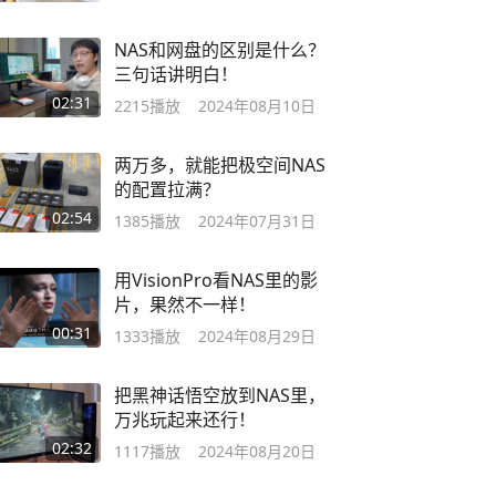
NAS和网盘的区别是什么？
三句话讲明白！
02:31
2215
播放
2024年08月10日
两万多，就能把极空间NAS
的配置拉满？
02:54
1385
播放
2024年07月31日
用VisionPro看NAS里的影
片，果然不一样！
00:31
1333
播放
2024年08月29日
把黑神话悟空放到NAS里，
万兆玩起来还行！
02:32
1117
播放
2024年08月20日