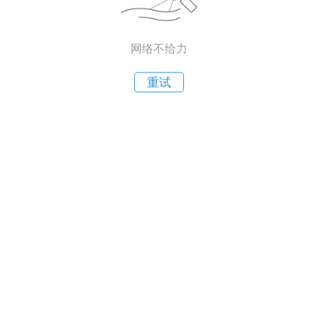
网络不给力
重试