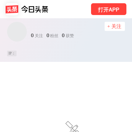
打开APP
+ 关注
0
0
0
关注
粉丝
获赞
IP：