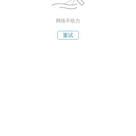
网络不给力
重试