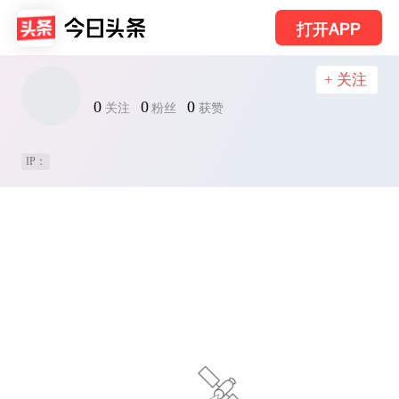
打开APP
+ 关注
0
0
0
关注
粉丝
获赞
IP：