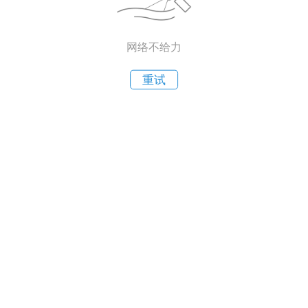
网络不给力
重试