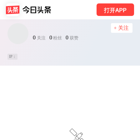
打开APP
+ 关注
0
0
0
关注
粉丝
获赞
IP：