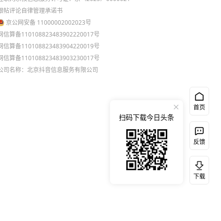
跟帖评论自律管理承诺书
京公网安备 11000002002023号
网信算备110108823483902220017号
网信算备110108823483904220019号
网信算备110108823483903230017号
公司名称：北京抖音信息服务有限公司
首页
扫码下载今日头条
反馈
下载