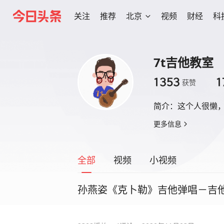
关注
推荐
北京
视频
财经
科
7t吉他教室
1353
1
获赞
简介：
这个人很懒
更多信息
全部
视频
小视频
孙燕姿《克卜勒》吉他弹唱－吉他