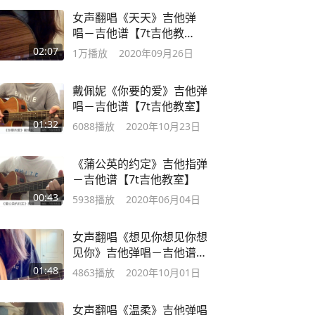
女声翻唱《天天》吉他弹
唱－吉他谱【7t吉他教
室】
02:07
1万
播放
2020年09月26日
戴佩妮《你要的爱》吉他弹
唱－吉他谱【7t吉他教室】
01:32
6088
播放
2020年10月23日
《蒲公英的约定》吉他指弹
－吉他谱【7t吉他教室】
00:43
5938
播放
2020年06月04日
女声翻唱《想见你想见你想
见你》吉他弹唱－吉他谱
【7t吉他教室】
01:48
4863
播放
2020年10月01日
女声翻唱《温柔》吉他弹唱