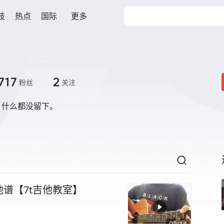
技
热点
国际
更多
717
2
粉丝
关注
，什么都没留下。
谱【7t吉他教室】
02:14