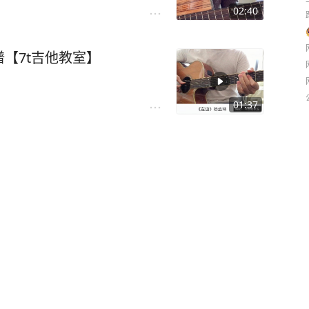
02:40
【7t吉他教室】
01:37