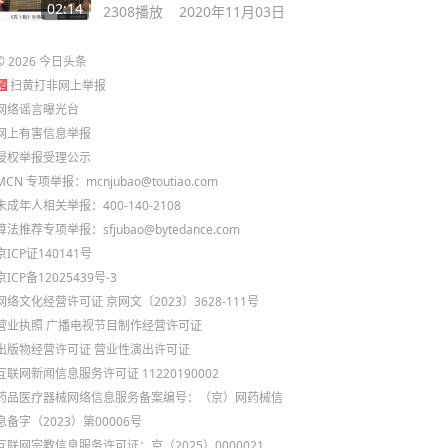
02:14
2308
播放
2020年11月03日
©
2026
今日头条
扫黄打非网上举报
网络谣言曝光台
网上有害信息举报
侵权举报受理公示
MCN 专项举报：mcnjubao@toutiao.com
未成年人相关举报：400-140-2108
算法推荐专项举报：sfjubao@bytedance.com
京ICP证140141号
京ICP备12025439号-3
网络文化经营许可证 京网文〔2023〕3628-111号
营业执照
广播电视节目制作经营许可证
出版物经营许可证
营业性演出许可证
互联网新闻信息服务许可证 11220190002
药品医疗器械网络信息服务备案编号：（京）网药械信
息备字（2023）第00006号
互联网宗教信息服务许可证：京（2025）0000021