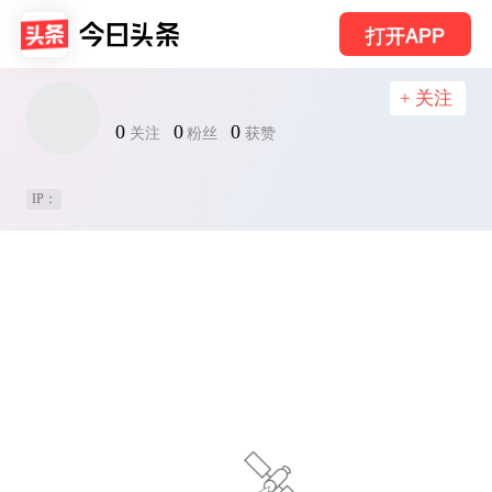
打开APP
+ 关注
0
0
0
关注
粉丝
获赞
IP：