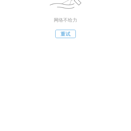
网络不给力
重试