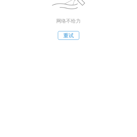
网络不给力
重试