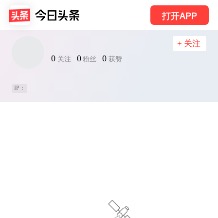
打开APP
+ 关注
0
0
0
关注
粉丝
获赞
IP：