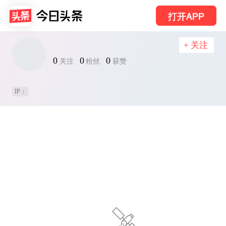
打开APP
+ 关注
0
0
0
关注
粉丝
获赞
IP：