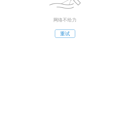
网络不给力
重试