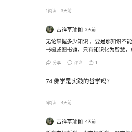
1
阅读
3天前
吉祥草瑜伽
3天前
无论掌握多少知识 ，要是那知识不
书橱或图书馆。只有知识化为智慧，
才会融入你的生命体本身。（《无死
分享
评论
1
74 佛学是实践的哲学吗？
5
阅读
4天前
吉祥草瑜伽
4天前