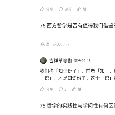
资源和话语权，有的甚至掌握了评价
分享
评论
赞
财、物各种资源，都被他们垄断、掌
团。（《热血厚土》）
76 西方哲学是否有值得我们借
3
阅读
前天06:57
吉祥草瑜伽
前天06:48
我们称「知识份子」，前者「知」，
「识」，才是知识份子，这个「识」
界，一种洞察万象的深刻见地，一种
分享
3
赞
份子，一定是社会的精英、时代的精
多的。（《热血厚土》）
75 哲学的实践性与学问性有何区