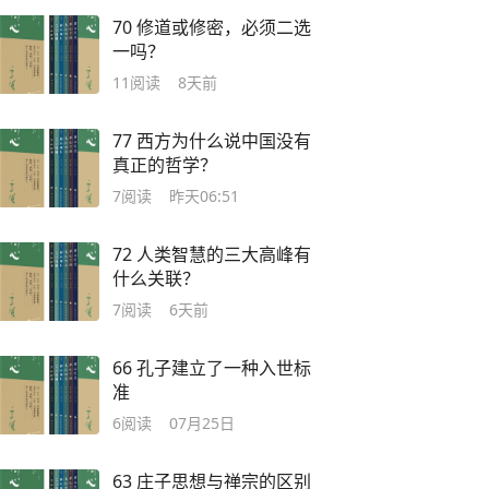
70 修道或修密，必须二选
一吗？
11
阅读
8天前
77 西方为什么说中国没有
真正的哲学？
7
阅读
昨天06:51
72 人类智慧的三大高峰有
什么关联？
7
阅读
6天前
66 孔子建立了一种入世标
准
6
阅读
07月25日
63 庄子思想与禅宗的区别