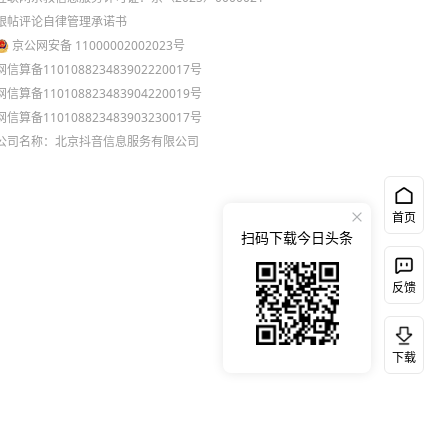
跟帖评论自律管理承诺书
京公网安备 11000002002023号
网信算备110108823483902220017号
网信算备110108823483904220019号
网信算备110108823483903230017号
公司名称：北京抖音信息服务有限公司
首页
扫码下载今日头条
反馈
下载