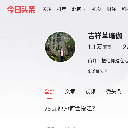
关注
推荐
北京
视频
财经
科
吉祥草瑜伽
1.1
2
万
获赞
简介：
把信仰建在
更多信息
全部
文章
视频
微头条
78 屈原为何会投江？