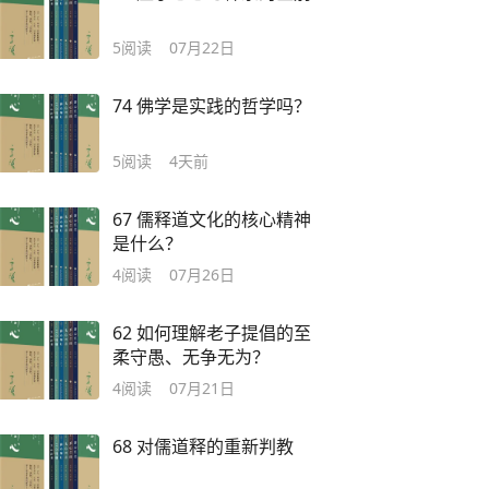
5
阅读
07月22日
74 佛学是实践的哲学吗？
5
阅读
4天前
67 儒释道文化的核心精神
是什么？
4
阅读
07月26日
62 如何理解老子提倡的至
柔守愚、无争无为？
4
阅读
07月21日
68 对儒道释的重新判教