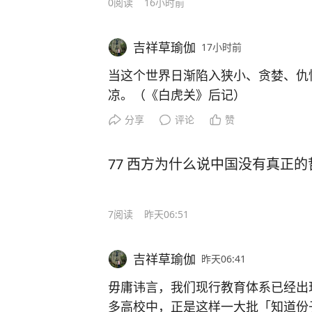
0
阅读
16小时前
吉祥草瑜伽
17小时前
当这个世界日渐陷入狭小、贪婪、仇
凉。（《白虎关》后记）
分享
评论
赞
77 西方为什么说中国没有真正的
7
阅读
昨天06:51
吉祥草瑜伽
昨天06:41
毋庸讳言，我们现行教育体系已经出
多高校中，正是这样一大批「知道份