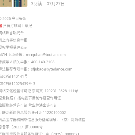
3
阅读
07月27日
©
2026
今日头条
扫黄打非网上举报
网络谣言曝光台
网上有害信息举报
侵权举报受理公示
MCN 专项举报：mcnjubao@toutiao.com
未成年人相关举报：400-140-2108
算法推荐专项举报：sfjubao@bytedance.com
京ICP证140141号
京ICP备12025439号-3
网络文化经营许可证 京网文〔2023〕3628-111号
营业执照
广播电视节目制作经营许可证
出版物经营许可证
营业性演出许可证
互联网新闻信息服务许可证 11220190002
药品医疗器械网络信息服务备案编号：（京）网药械信
息备字（2023）第00006号
互联网宗教信息服务许可证：京（2025）0000021