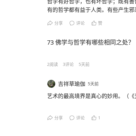
哲学有好哲学，也有坏哲学；既有善
有的哲学都有益于人类。有些产生邪
的洪水猛兽。（《世界是心的倒影》
分享
评论
赞
73 佛学与哲学有哪些相同之处？
2
阅读
3
评论
5天前
吉祥草瑜伽
5天前
艺术的最高境界是真心的妙用。（《
分享
评论
1