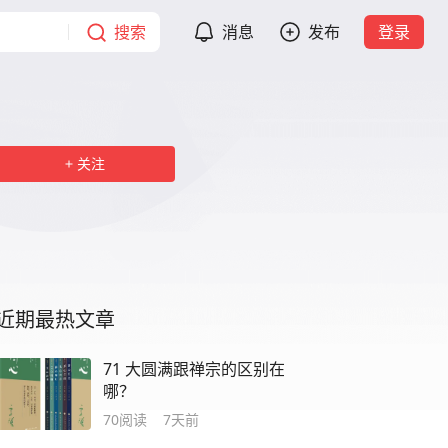
搜索
消息
发布
登录
关注
近期最热文章
71 大圆满跟禅宗的区别在
哪？
70
阅读
7天前