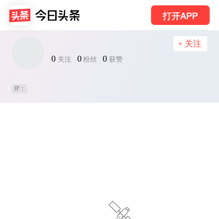
打开APP
+ 关注
0
0
0
关注
粉丝
获赞
IP：