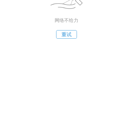
网络不给力
重试