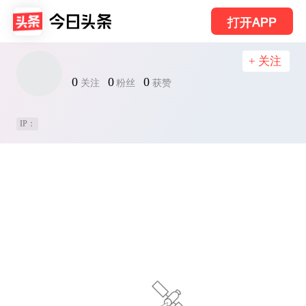
打开APP
+ 关注
0
0
0
关注
粉丝
获赞
IP：