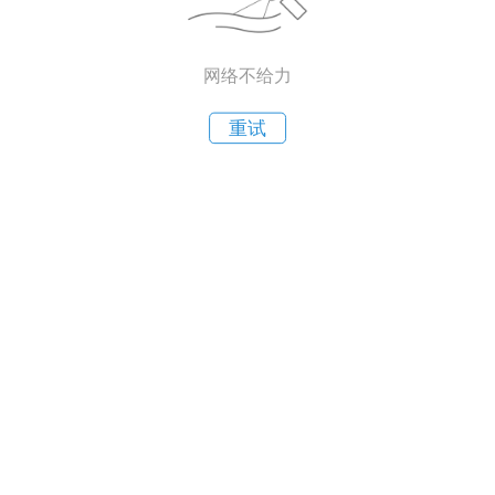
网络不给力
重试