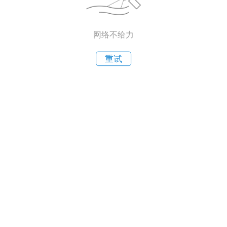
网络不给力
重试