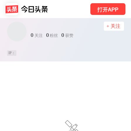
打开APP
+ 关注
0
0
0
关注
粉丝
获赞
IP：