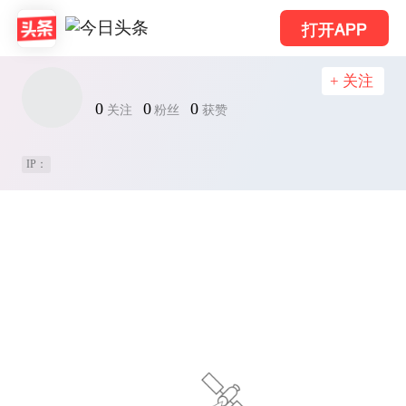
打开APP
+ 关注
0
0
0
关注
粉丝
获赞
IP：