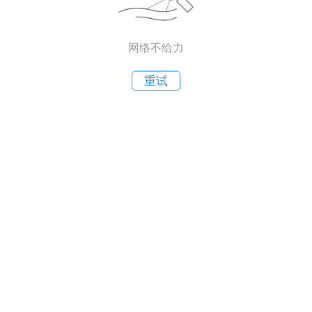
网络不给力
重试