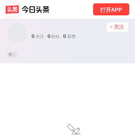
打开APP
+ 关注
0
0
0
关注
粉丝
获赞
IP：