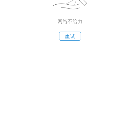
网络不给力
重试