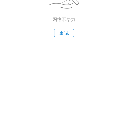
网络不给力
重试