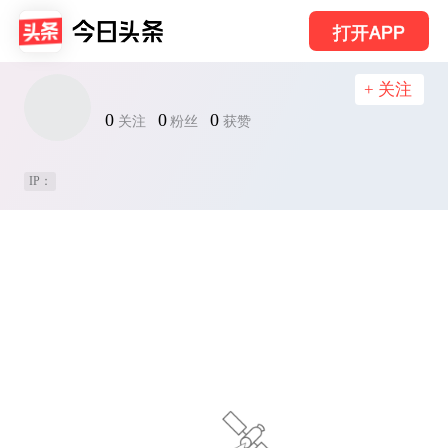
打开APP
+ 关注
0
0
0
关注
粉丝
获赞
IP：