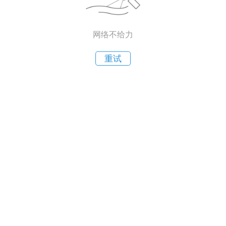
网络不给力
重试