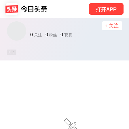
打开APP
+ 关注
0
0
0
关注
粉丝
获赞
IP：