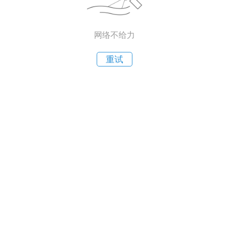
网络不给力
重试