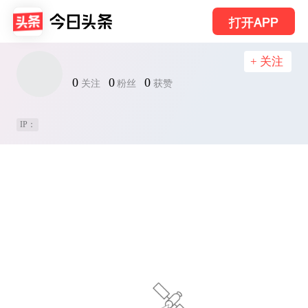
打开APP
+ 关注
0
0
0
关注
粉丝
获赞
IP：