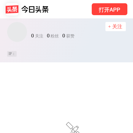
打开APP
+ 关注
0
0
0
关注
粉丝
获赞
IP：