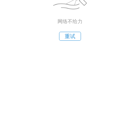
网络不给力
重试