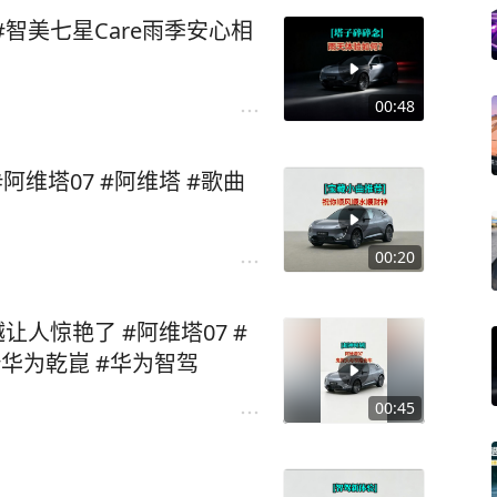
智美七星Care雨季安心相
00:48
阿维塔07 #阿维塔 #歌曲
00:20
人惊艳了 #阿维塔07 #
#华为乾崑 #华为智驾
00:45