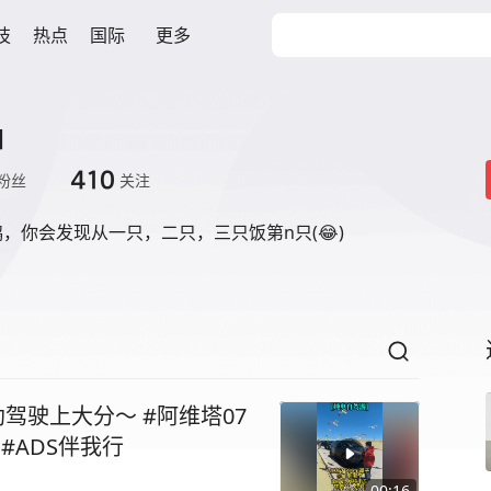
技
热点
国际
更多
油
410
粉丝
关注
，你会发现从一只，二只，三只饭第n只(😂)
助驾驶上大分～ #阿维塔07
#ADS伴我行
00:16