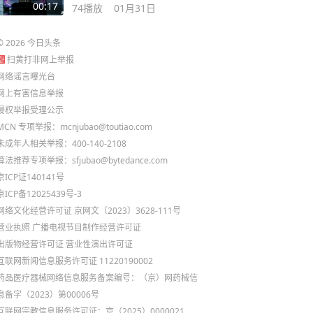
07 #ADS伴我行
00:17
74
播放
01月31日
©
2026
今日头条
扫黄打非网上举报
网络谣言曝光台
网上有害信息举报
侵权举报受理公示
MCN 专项举报：mcnjubao@toutiao.com
未成年人相关举报：400-140-2108
算法推荐专项举报：sfjubao@bytedance.com
京ICP证140141号
京ICP备12025439号-3
网络文化经营许可证 京网文〔2023〕3628-111号
营业执照
广播电视节目制作经营许可证
出版物经营许可证
营业性演出许可证
互联网新闻信息服务许可证 11220190002
药品医疗器械网络信息服务备案编号：（京）网药械信
息备字（2023）第00006号
互联网宗教信息服务许可证：京（2025）0000021