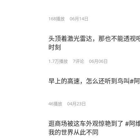
168
播放
06月14日
头顶着激光雷达，那也不能透视吧
时刻
1.7万
播放
7
评论
06月06日
早上的高速，怎么还听到鸟叫#阿维
46
播放
04月23日
逛商场被这车外观惊艳到了 #阿维塔0
我的世界从此不同