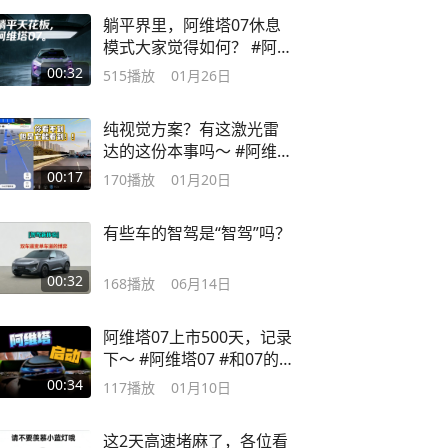
躺平界里，阿维塔07休息
模式大家觉得如何？ #阿维
塔07 #鸿蒙座舱
00:32
515
播放
01月26日
纯视觉方案？有这激光雷
达的这份本事吗～ #阿维塔
07 #拒绝废话
00:17
170
播放
01月20日
有些车的智驾是“智驾”吗？
00:32
168
播放
06月14日
阿维塔07上市500天，记录
下～ #阿维塔07 #和07的
500个瞬间
00:34
117
播放
01月10日
这2天高速堵麻了，各位看