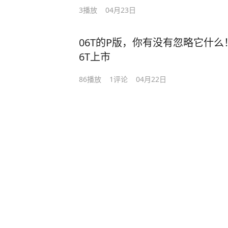
3
播放
04月23日
06T的P版，你有没有忽略它什么！
6T上市
86
播放
1
评论
04月22日