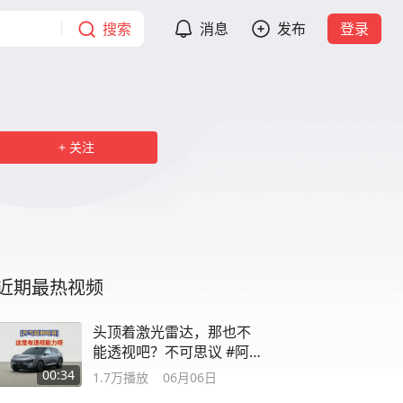
搜索
消息
发布
登录
关注
近期最热视频
头顶着激光雷达，那也不
能透视吧？不可思议 #阿维
塔封神时刻
00:34
1.7万
播放
06月06日