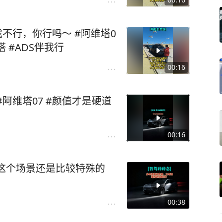
我不行，你行吗～ #阿维塔0
环青甘大环线 #阿维塔 #ADS伴我行
00:16
#颜值才是硬道
00:16
这个场景还是比较特殊的
00:38