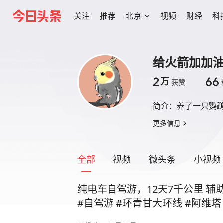
关注
推荐
北京
视频
财经
科
给火箭加加
2
66
万
获赞
简介：
养了一只鹦鹉
更多信息
全部
视频
微头条
小视频
纯电车自驾游，12天7千公里 辅
#自驾游 #环青甘大环线 #阿维塔 