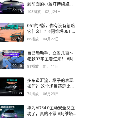
到前面的小蓝灯持续点
亮，羡慕吗
00:15
108
播放
02月24日
06T的P版，你有没有忽略
它什么！？#阿维塔06T #
阿维塔06T上市
00:47
86
播放
04月22日
自己动动手，立省几百～
老款07车主看过来！ #阿
维塔07
00:46
81
播放
01月11日
多车道汇流，塔子的表现
如何？ 这个场景还是比较
特殊的
00:38
74
播放
06月23日
华为ADS4.0主动安全又立
功了，真的不错 #阿维塔