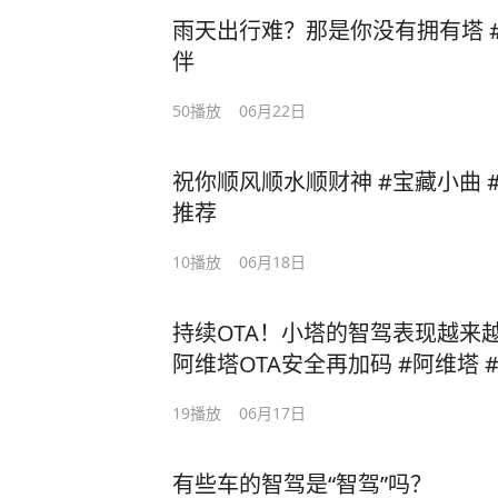
雨天出行难？那是你没有拥有塔 #
伴
50
播放
06月22日
祝你顺风顺水顺财神 #宝藏小曲 #
推荐
10
播放
06月18日
持续OTA！小塔的智驾表现越来越让
阿维塔OTA安全再加码 #阿维塔 
19
播放
06月17日
有些车的智驾是“智驾”吗？