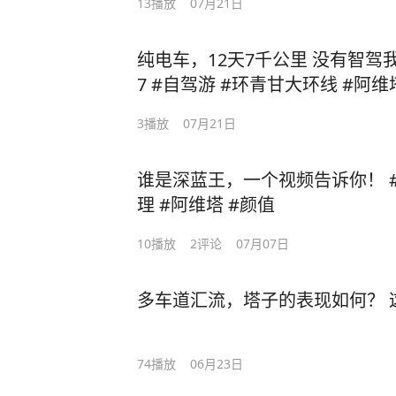
13
播放
07月21日
纯电车，12天7千公里 没有智驾
7 #自驾游 #
3
播放
07月21日
谁是深蓝王，一个视频告诉你！ #阿维塔07 
理 #阿维塔 #颜值
10
播放
2
评论
07月07日
多车道汇流，塔子的表现如何？ 
74
播放
06月23日