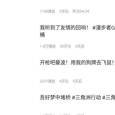
1198
播放
5
评论
昨天04:34
我听到了友情的回响！ #漫步者GX0
桶
1.8万
播放
30
评论
3天前
开枪吧曼波！用我的狗牌去飞鼠！
2231
播放
4
评论
5天前
吾好梦中堵桥 #三角洲行动 #三