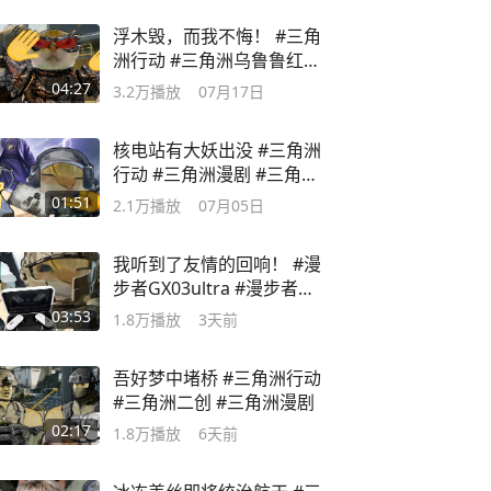
浮木毁，而我不悔！ #三角
洲行动 #三角洲乌鲁鲁红皮
上线
04:27
3.2万
播放
07月17日
核电站有大妖出没 #三角洲
行动 #三角洲漫剧 #三角洲
二创
01:51
2.1万
播放
07月05日
我听到了友情的回响！ #漫
步者GX03ultra #漫步者电
竞全家桶
03:53
1.8万
播放
3天前
吾好梦中堵桥 #三角洲行动
#三角洲二创 #三角洲漫剧
02:17
1.8万
播放
6天前