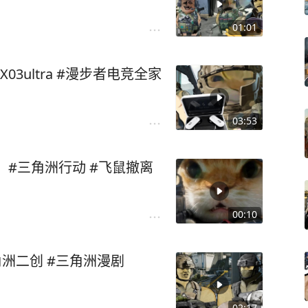
01:01
3ultra #漫步者电竞全家
03:53
 #三角洲行动 #飞鼠撤离
00:10
角洲二创 #三角洲漫剧
02:17