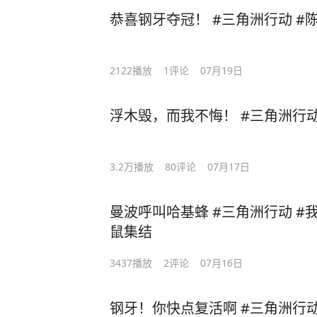
恭喜钢牙夺冠！ #三角洲行动 #
2122
播放
1
评论
07月19日
浮木毁，而我不悔！ #三角洲行
3.2万
播放
80
评论
07月17日
曼波呼叫哈基蜂 #三角洲行动 #
鼠集结
3437
播放
2
评论
07月16日
钢牙！你快点复活啊 #三角洲行动