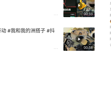
00:33
动 #我和我的洲搭子 #抖
00:58