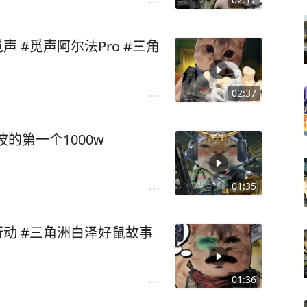
 #觅声阿尔法Pro #三角
02:37
的第一个1000w
01:35
行动 #三角洲白泽好鼠故事
01:36