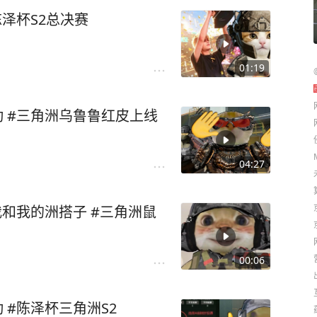
陈泽杯S2总决赛
01:19
动 #三角洲乌鲁鲁红皮上线
04:27
我和我的洲搭子 #三角洲鼠
00:06
 #陈泽杯三角洲S2