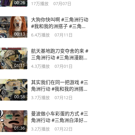
角洲漫剧
00:26
17万
播放
07月07日
大狗你快叫啊 #三角洲行动
#我和我的洲搭子 #三角洲
鼠鼠集结
00:13
6.4万
播放
07月11日
航天基地跑刀变夺舍的来 #
三角洲行动 #三角洲漫剧 #
三角洲二创
01:11
4.3万
播放
07月01日
其实我们在同一把游戏 #三
角洲行动 #我和我的洲搭子
#抖音朋友
00:58
3.7万
播放
07月12日
曼波做小车彩蛋的方式 #三
角洲行动 #三角洲白泽好鼠
故事会
01:36
3.2万
播放
07月22日