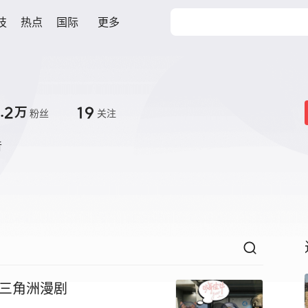
技
热点
国际
更多
.2
19
万
粉丝
关注


 #三角洲漫剧