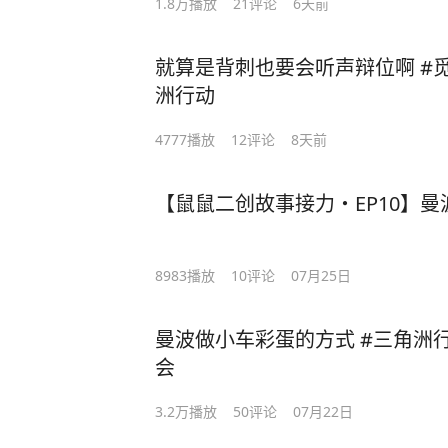
1.8万
播放
21
评论
6天前
就算是背刺也要会听声辩位啊 #觅声
洲行动
4777
播放
12
评论
8天前
【鼠鼠二创故事接力・EP10】曼波
8983
播放
10
评论
07月25日
曼波做小车彩蛋的方式 #三角洲
会
3.2万
播放
50
评论
07月22日