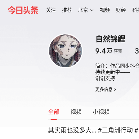
关注
推荐
北京
视频
财经
科
自然锦鲤
9.4
3
万
获赞
简介：
作品同步抖音
持续更新中——

谢谢支持
更多信息
全部
视频
小视频
其实雨也没多大... #三角洲行动