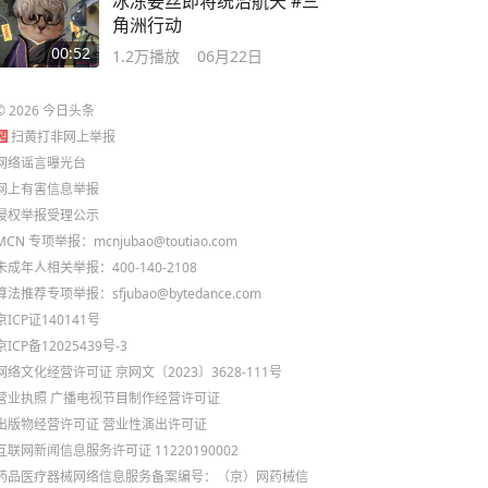
冰冻姜丝即将统治航天 #三
角洲行动
00:52
1.2万
播放
06月22日
©
2026
今日头条
扫黄打非网上举报
网络谣言曝光台
网上有害信息举报
侵权举报受理公示
MCN 专项举报：mcnjubao@toutiao.com
未成年人相关举报：400-140-2108
算法推荐专项举报：sfjubao@bytedance.com
京ICP证140141号
京ICP备12025439号-3
网络文化经营许可证 京网文〔2023〕3628-111号
营业执照
广播电视节目制作经营许可证
出版物经营许可证
营业性演出许可证
互联网新闻信息服务许可证 11220190002
药品医疗器械网络信息服务备案编号：（京）网药械信