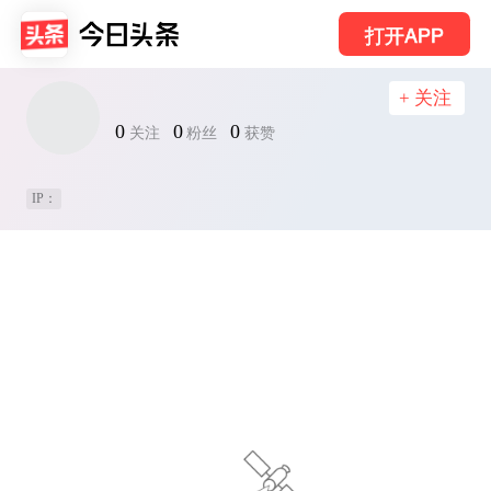
打开APP
+ 关注
0
0
0
关注
粉丝
获赞
IP：