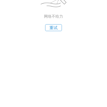
网络不给力
重试