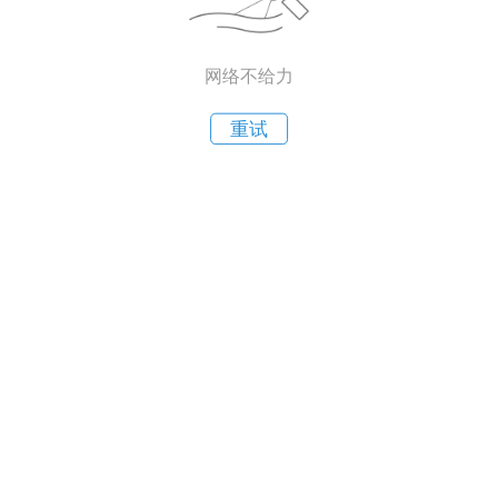
网络不给力
重试