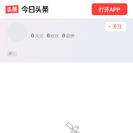
打开APP
+ 关注
0
0
0
关注
粉丝
获赞
IP：