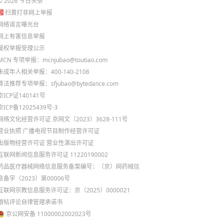
©
2026
今日头条
扫黄打非网上举报
网络谣言曝光台
网上有害信息举报
侵权举报受理公示
MCN 专项举报：mcnjubao@toutiao.com
未成年人相关举报：400-140-2108
算法推荐专项举报：sfjubao@bytedance.com
京ICP证140141号
京ICP备12025439号-3
网络文化经营许可证 京网文〔2023〕3628-111号
营业执照
广播电视节目制作经营许可证
出版物经营许可证
营业性演出许可证
互联网新闻信息服务许可证 11220190002
药品医疗器械网络信息服务备案编号：（京）网药械信
息备字（2023）第00006号
互联网宗教信息服务许可证：京（2025）0000021
跟帖评论自律管理承诺书
京公网安备 11000002002023号