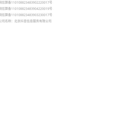
网信算备110108823483902220017号
网信算备110108823483904220019号
网信算备110108823483903230017号
公司名称：北京抖音信息服务有限公司