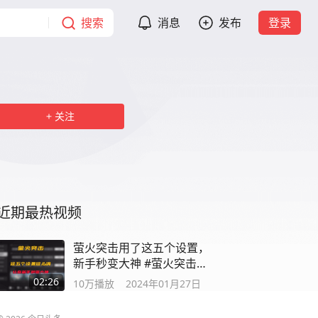
搜索
消息
发布
登录
关注
近期最热视频
萤火突击用了这五个设置，
新手秒变大神 #萤火突击无
限出金
02:26
10万
播放
2024年01月27日