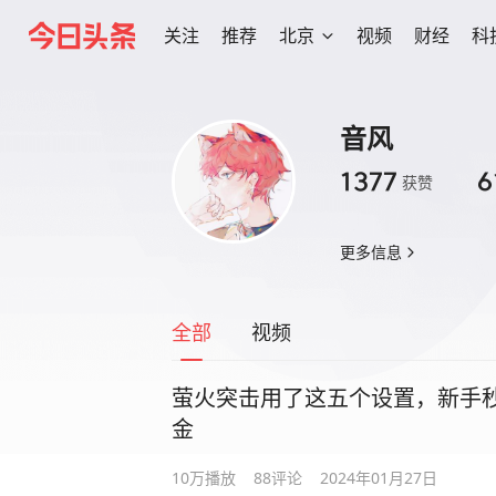
关注
推荐
北京
视频
财经
科
音风
1377
6
获赞
更多信息
全部
视频
萤火突击用了这五个设置，新手秒
金
10万
播放
88
评论
2024年01月27日