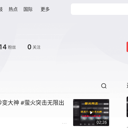
技
热点
国际
更多
14
0
粉丝
关注
变大神 #萤火突击无限出
02:26