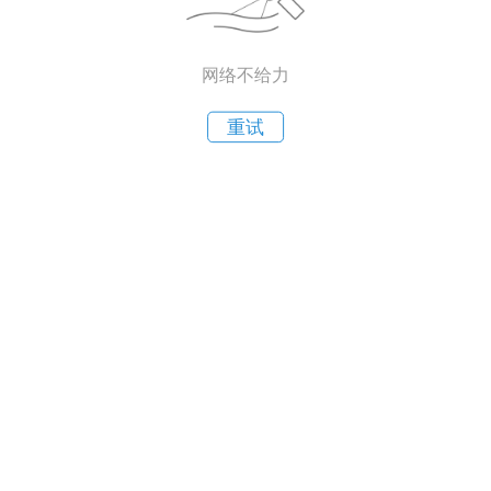
网络不给力
重试