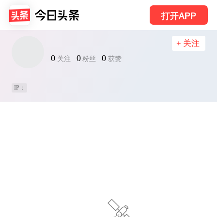
打开APP
+ 关注
0
0
0
关注
粉丝
获赞
IP：