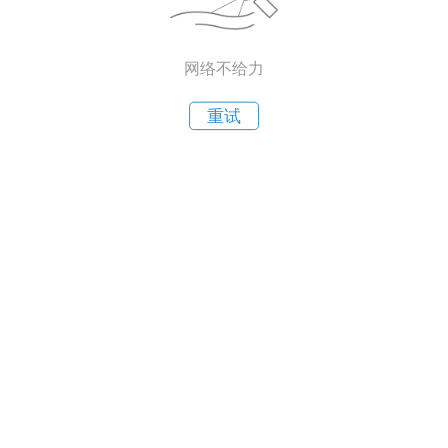
网络不给力
重试