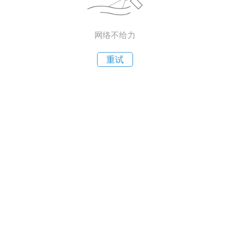
网络不给力
重试