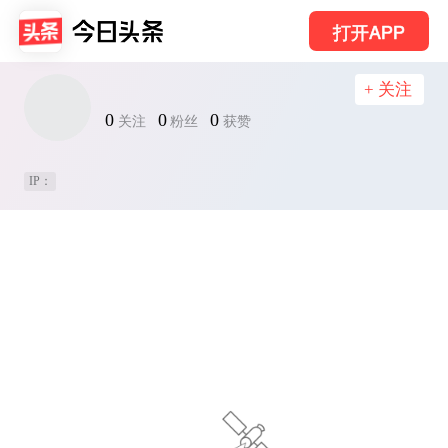
打开APP
+ 关注
0
0
0
关注
粉丝
获赞
IP：