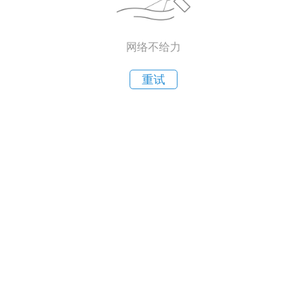
网络不给力
重试