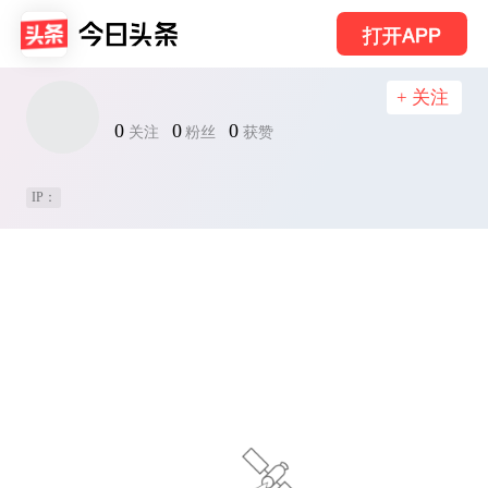
打开APP
+ 关注
0
0
0
关注
粉丝
获赞
IP：