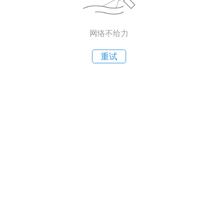
网络不给力
重试