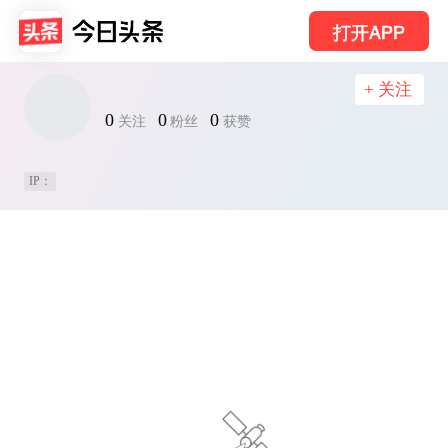
打开APP
+ 关注
0
0
0
关注
粉丝
获赞
IP：