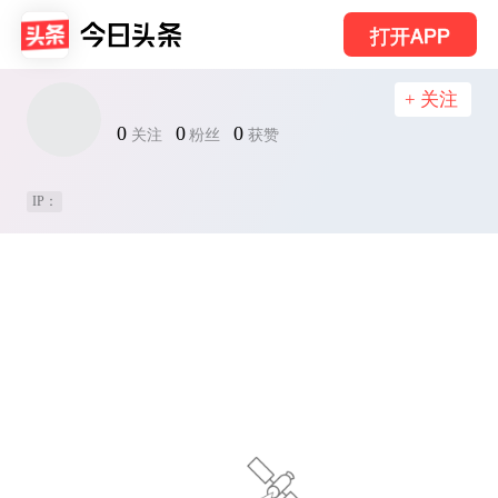
打开APP
+ 关注
0
0
0
关注
粉丝
获赞
IP：