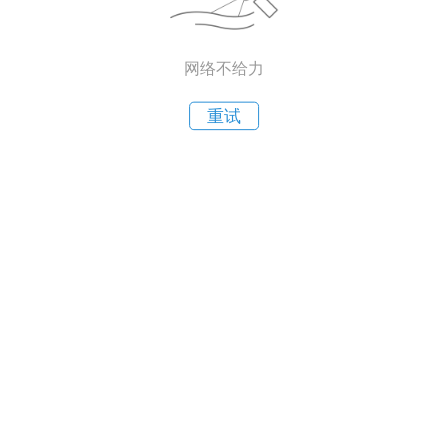
网络不给力
重试