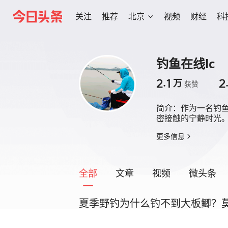
关注
推荐
北京
视频
财经
科
钓鱼在线lc
2.1
2
万
获赞
简介：
作为一名钓
密接触的宁静时光
更多信息
全部
文章
视频
微头条
夏季野钓为什么钓不到大板鲫？