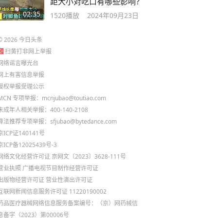
距大小对吃口有哪些影响？
02:35
1520
播放
2024年09月23日
©
2026
今日头条
扫黄打非网上举报
网络谣言曝光台
网上有害信息举报
侵权举报受理公示
MCN 专项举报：mcnjubao@toutiao.com
未成年人相关举报：400-140-2108
算法推荐专项举报：sfjubao@bytedance.com
京ICP证140141号
京ICP备12025439号-3
网络文化经营许可证 京网文〔2023〕3628-111号
营业执照
广播电视节目制作经营许可证
出版物经营许可证
营业性演出许可证
互联网新闻信息服务许可证 11220190002
药品医疗器械网络信息服务备案编号：（京）网药械信
息备字（2023）第00006号