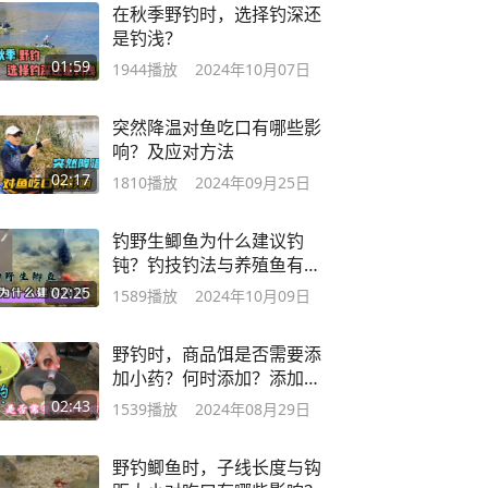
在秋季野钓时，选择钓深还
是钓浅？
01:59
1944
播放
2024年10月07日
突然降温对鱼吃口有哪些影
响？及应对方法
02:17
1810
播放
2024年09月25日
钓野生鲫鱼为什么建议钓
钝？钓技钓法与养殖鱼有什
么不同？
02:25
1589
播放
2024年10月09日
野钓时，商品饵是否需要添
加小药？何时添加？添加后
有哪些作用？
02:43
1539
播放
2024年08月29日
野钓鲫鱼时，子线长度与钩