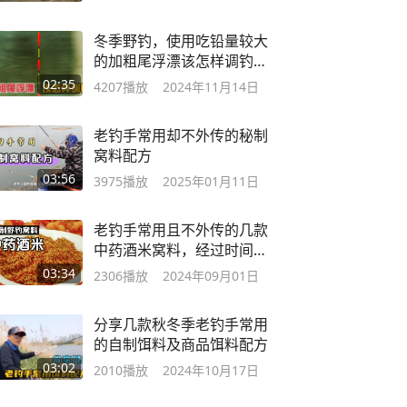
冬季野钓，使用吃铅量较大
的加粗尾浮漂该怎样调钓
呢？
02:35
4207
播放
2024年11月14日
老钓手常用却不外传的秘制
窝料配方
03:56
3975
播放
2025年01月11日
老钓手常用且不外传的几款
中药酒米窝料，经过时间验
证，值得收藏
03:34
2306
播放
2024年09月01日
分享几款秋冬季老钓手常用
的自制饵料及商品饵料配方
03:02
2010
播放
2024年10月17日