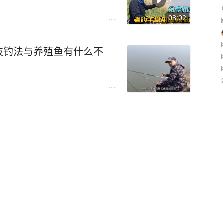
03:02
技钓法与养殖鱼有什么不