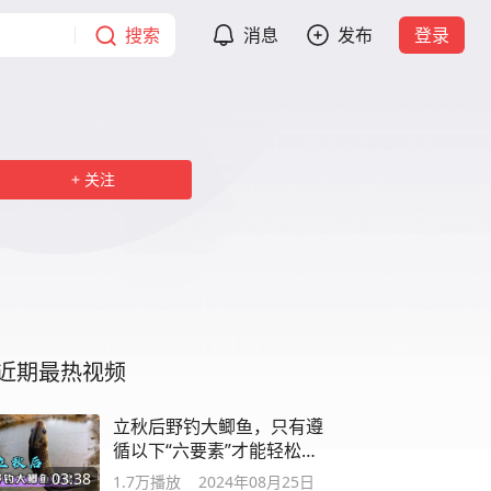
搜索
消息
发布
登录
关注
近期最热视频
立秋后野钓大鲫鱼，只有遵
循以下“六要素”才能轻松爆
护
03:38
1.7万
播放
2024年08月25日