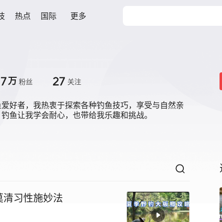
技
热点
国际
更多
.7
27
万
粉丝
关注
鱼爱好者，我热衷于探索各种钓鱼技巧，享受与自然亲
。钓鱼让我学会耐心，也带给我乐趣和挑战。
莫清习性施妙法