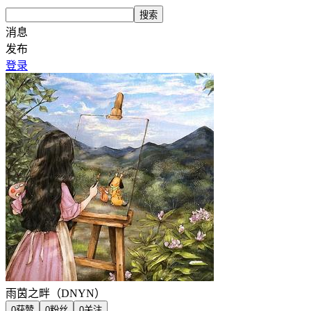
搜索
消息
发布
登录
雨茵之畔（DNYN）
0
获赞
0
粉丝
0
关注