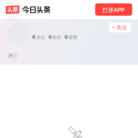
打开APP
+ 关注
0
0
0
关注
粉丝
获赞
IP：