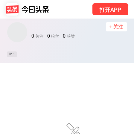
打开APP
+ 关注
0
0
0
关注
粉丝
获赞
IP：