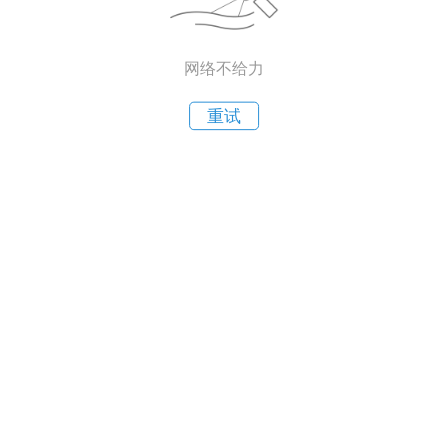
网络不给力
重试