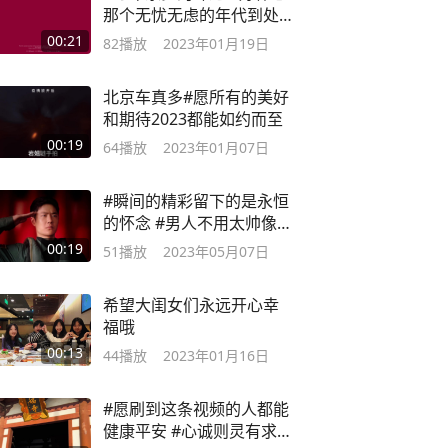
那个无忧无虑的年代到处
充满着烟火气息
00:21
82
播放
2023年01月19日
北京车真多#愿所有的美好
和期待2023都能如约而至
00:19
64
播放
2023年01月07日
#瞬间的精彩留下的是永恒
的怀念 #男人不用太帅像爷
们就行
00:19
51
播放
2023年05月07日
希望大闺女们永远开心幸
福哦
00:13
44
播放
2023年01月16日
#愿刷到这条视频的人都能
健康平安 #心诚则灵有求必