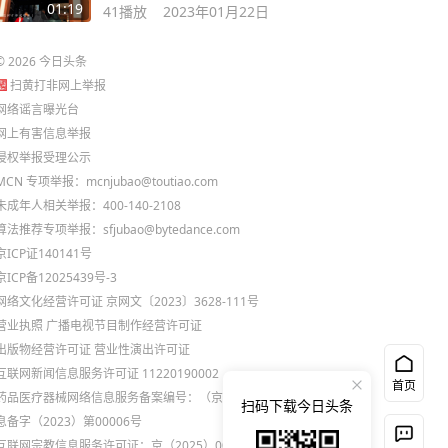
应 #原创视频
01:19
41
播放
2023年01月22日
©
2026
今日头条
扫黄打非网上举报
网络谣言曝光台
网上有害信息举报
侵权举报受理公示
MCN 专项举报：mcnjubao@toutiao.com
未成年人相关举报：400-140-2108
算法推荐专项举报：sfjubao@bytedance.com
京ICP证140141号
京ICP备12025439号-3
网络文化经营许可证 京网文〔2023〕3628-111号
营业执照
广播电视节目制作经营许可证
出版物经营许可证
营业性演出许可证
互联网新闻信息服务许可证 11220190002
首页
药品医疗器械网络信息服务备案编号：（京）网药械信
扫码下载今日头条
息备字（2023）第00006号
互联网宗教信息服务许可证：京（2025）0000021