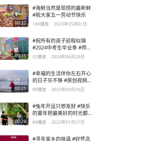
#海鲜当然是现捞的最新鲜
#祝大家五一劳动节快乐
00:22
166
播放
2023年05月01日
#祝所有的孩子前程似锦
#2024中考生毕业季 #师恩
难忘 #师生情
00:15
92
播放
2024年06月20日
#幸福的生活伴你左右开心
的日子乐不够 #原创视频 #
早市的烟火气
00:21
86
播放
2023年04月30日
#兔年开运只想发财 #快乐
的童年把最美好的时光都
给你
00:20
84
播放
2023年01月21日
#寻年家乡的味道 #好怀念