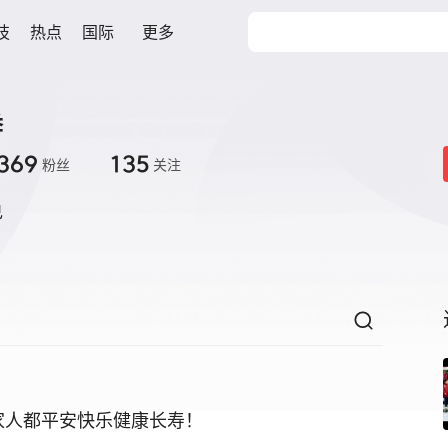
技
热点
国际
更多
季
369
135
粉丝
关注
己
的家人都平安快乐健康长寿！