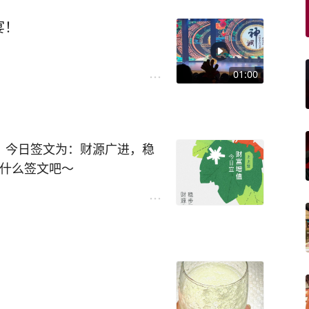
宴！
01:00
签，今日签文为：财源广进，稳
到什么签文吧～