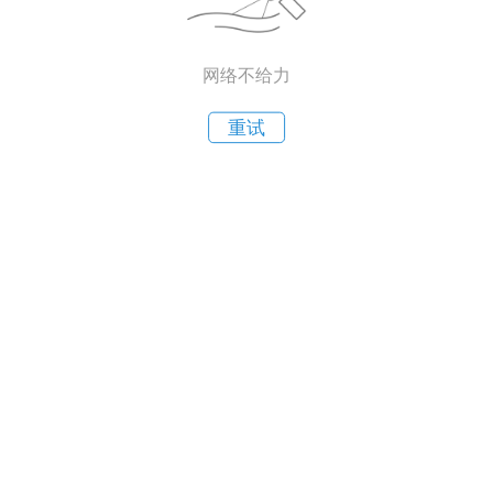
网络不给力
重试