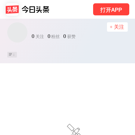
打开APP
+ 关注
0
0
0
关注
粉丝
获赞
IP：