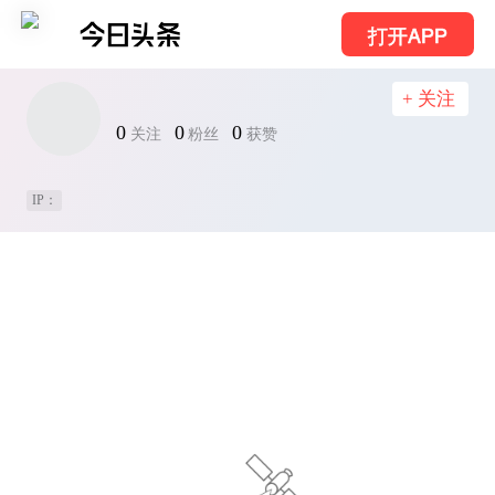
打开APP
+ 关注
0
0
0
关注
粉丝
获赞
IP：