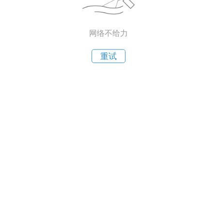
网络不给力
重试